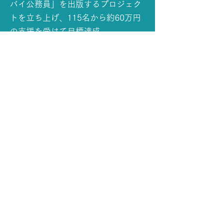
バイ公務員」を出版するプロジェク
トを立ち上げ、115名から約60万円
の支援を受けて目標達成。
①ライティング
②カウンセリング・コーチング
③マーケテイング
の３つの柱で挑戦者とに寄り添い、
夢の実現に伴走している。
支援される側から、
クラウドファン
ディングライターとして
支援する側
へ。
「これが正しい」よりも「これ
が楽しい」がモットー。