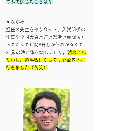
てみて感じたことは？
▼ながめ
担任の先生をやりながら、入試関係の
仕事や全国大会常連の部活の顧問もや
ってたんで年間8日しか休みがなくて
26歳の時に体を壊しました。
朝起きれ
ないし、過呼吸になって…心療内科に
行きました（苦笑）